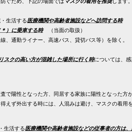
を防ぐため、下記の場面では
マスクの着用を推奨
します
院・生活する
医療機関や高齢者施設などへ訪問する時
（＊）に乗車する時
（当面の取扱）
幹線、通勤ライナー、高速バス、貸切バス等）を除く。
リスクの高い方が混雑した場所に行く時
については、感
検査で陽性となった方、同居する家族に陽性となった方
を得えず外出する時には、人混みは避け、マスクの着用
・生活する
医療機関や高齢者施設などの従事者の方は、