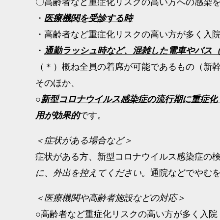
〇高齢者など重症化リスクの高い方への感染
・
医療機関を受診する時
・高齢者など重症化リスクの高い方が多く入
・
通勤ラッシュ時など、混雑した電車やバス
（＊）概ね全員の着席が可能であるもの（新
そのほか、
○
新型コロナウイルス感染症の流行期に重症化
用が効果的
です。
＜症状がある場合など＞
症状がある方、新型コロナウイルス感染症の
に、外出を控えてください。
通院などでやむ
＜医療機関や高齢者施設などの対応＞
○高齢者など重症化リスクの高い方が多く入院