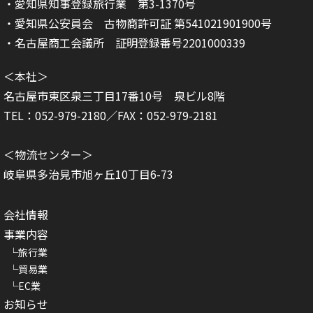
・愛知県知事登録旅行業 第3-1370号
・愛知県公安員会 古物商許可証 第541021901900号
・名古屋商工会議所 証明登録番号2201000339
＜本社＞
名古屋市東区泉三丁目17番10号 泉ビル8階
TEL：052-979-2180／FAX：052-979-2181
＜物流センター＞
岐阜県多治見市旭ヶ丘10丁目6-73
会社情報
事業内容
旅行業
貿易業
EC業
お知らせ