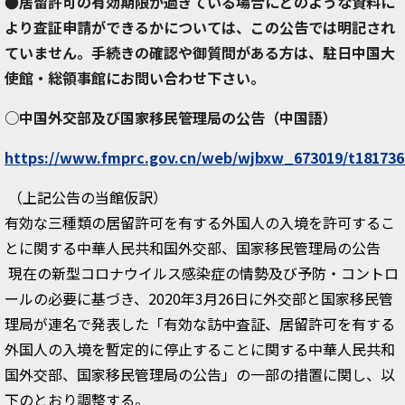
●居留許可の有効期限が過ぎている場合にどのような資料に
より査証申請ができるかについては、この公告では明記され
ていません。手続きの確認や御質問がある方は、駐日中国大
使館・総領事館にお問い合わせ下さい。
○中国外交部及び国家移民管理局の公告（中国語）
https://www.fmprc.gov.cn/web/wjbxw_673019/t181736
（上記公告の当館仮訳）
有効な三種類の居留許可を有する外国人の入境を許可するこ
とに関する中華人民共和国外交部、国家移民管理局の公告
現在の新型コロナウイルス感染症の情勢及び予防・コントロ
ールの必要に基づき、2020年3月26日に外交部と国家移民管
理局が連名で発表した「有効な訪中査証、居留許可を有する
外国人の入境を暫定的に停止することに関する中華人民共和
国外交部、国家移民管理局の公告」の一部の措置に関し、以
下のとおり調整する。