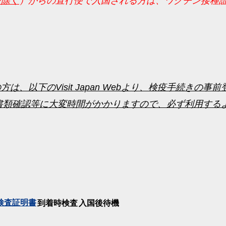
を除く
）からの直行便で入国される方は、ワクチン接種
、以下のVisit Japan Webより、検疫手続きの事
、検疫での書類確認等に大変時間がかかりますので、必ず利用す
検査証明書
到着時検査
入国後待機