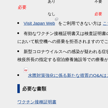
あり
不要
必要
なし
必要
Visit Japan Web
をご利用できない方は
こ
有効なワクチン接種証明書又は検査証明書
において航空機への搭乗を拒否されますので
新型コロナウイルスへの感染が疑われる症
検疫所長の指定する宿泊療養施設等での療養
水際対策強化に係る新たな措置のQ&Aは
必要な書類
ワクチン接種証明書