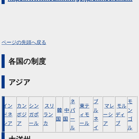
ページの先頭へ戻る
各国の制度
アジア
ネ
ブ
モ
イン
カン
シン
スリ
東テ
マレ
モル
韓
中
パ
ル
ン
ドネ
ボジ
ガポ
ラン
ィモ
ーシ
ディ
国
国
ー
ネ
ゴ
シア
ア
ール
カ
ール
ア
ブ
ル
イ
ル
大洋州