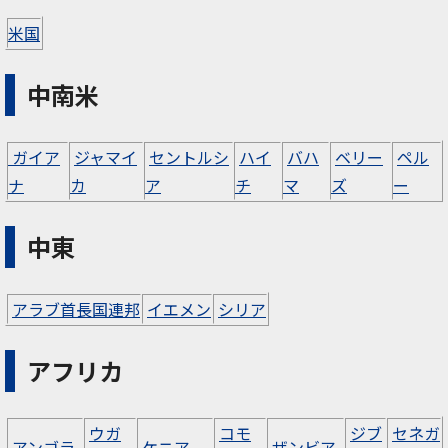
米国
中南米
ガイア
ジャマイ
セントルシ
ハイ
バハ
ベリー
ペル
ナ
カ
ア
チ
マ
ズ
ー
中東
アラブ首長国連邦
イエメン
シリア
アフリカ
ウガ
コモ
ジブ
セネガ
アンゴラ
ケニア
ザンビア