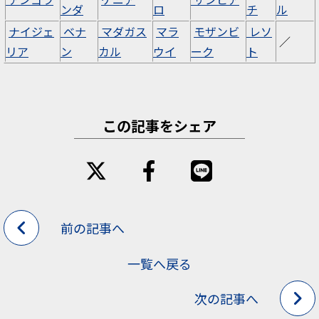
ンダ
ロ
チ
ル
ナイジェ
ベナ
マダガス
マラ
モザンビ
レソ
／
リア
ン
カル
ウイ
ーク
ト
この記事をシェア
前の記事へ
一覧へ戻る
次の記事へ