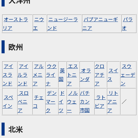
オーストラ
ニウ
ニュージーラ
パプアニューギ
パラ
リア
エ
ンド
ニア
オ
欧州
アイ
アイ
アル
ウク
エス
クロ
スウ
英
オラ
スイ
スラ
ルラ
メニ
ライ
トニ
アチ
ェーデ
国
ンダ
ス
ンド
ンド
ア
ナ
ア
ア
ン
スロ
デン
ド
ノル
バチ
リト
スペ
チェ
ラト
ベニ
マー
イ
ウェ
カン
アニ
／
イン
コ
ビア
ア
ク
ツ
ー
市国
ア
北米